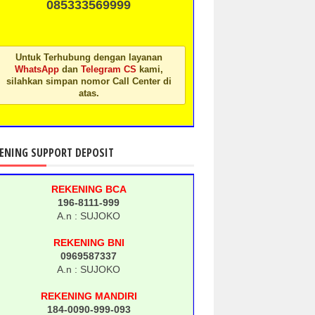
085333569999
Untuk Terhubung dengan layanan
WhatsApp
dan
Telegram CS
kami,
silahkan simpan nomor Call Center di
atas.
ENING SUPPORT DEPOSIT
REKENING BCA
196-8111-999
A.n : SUJOKO
REKENING BNI
0969587337
A.n : SUJOKO
REKENING MANDIRI
184-0090-999-093