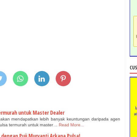
CUS
l
Termurah untuk Master Dealer
a
a akan mendapatkan lebih banyak keuntungan daripada agen
 pulsa termurah untuk master…
Read More...
 dengan Puji Muryanti Arkana Pulsa!