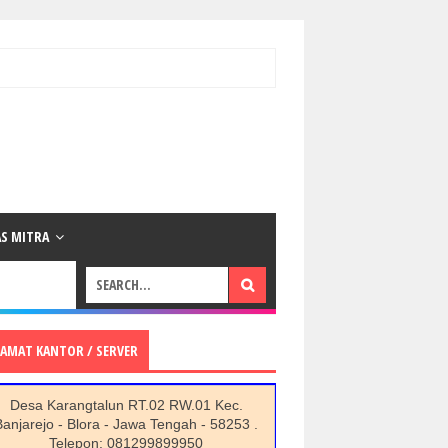
AS MITRA
LAMAT KANTOR / SERVER
Desa Karangtalun RT.02 RW.01 Kec.
Banjarejo - Blora - Jawa Tengah - 58253 .
Telepon: 081299899950