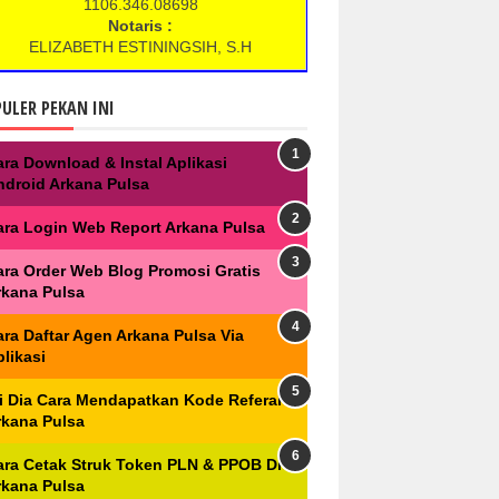
1106.346.08698
Notaris :
ELIZABETH ESTININGSIH, S.H
ULER PEKAN INI
ara Download & Instal Aplikasi
ndroid Arkana Pulsa
ara Login Web Report Arkana Pulsa
ara Order Web Blog Promosi Gratis
rkana Pulsa
ara Daftar Agen Arkana Pulsa Via
likasi
ni Dia Cara Mendapatkan Kode Referal
rkana Pulsa
ara Cetak Struk Token PLN & PPOB Di
rkana Pulsa