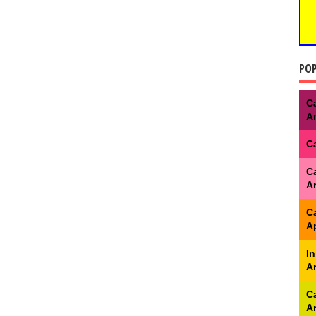
POP
C
A
C
C
A
C
Ap
I
A
C
A