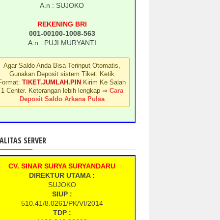
A.n : SUJOKO
REKENING BRI
001-00100-1008-563
A.n : PUJI MURYANTI
Agar Saldo Anda Bisa Terinput Otomatis,
Gunakan Deposit sistem Tiket. Ketik
Format:
TIKET.JUMLAH.PIN
Kirim Ke Salah
1 Center. Keterangan lebih lengkap ⇒
Cara
Deposit Saldo Arkana Pulsa
ALITAS SERVER
CV. SINAR SURYA SURYANDARU
DIREKTUR UTAMA :
SUJOKO
SIUP :
510.41/8.0261/PK/VI/2014
TDP :