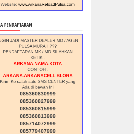
Website:
www.ArkanaReloadPulsa.com
RA PENDAFTARAN
NGIN JADI MASTER DEALER MD / AGEN
PULSA MURAH ???
PENDAFTARAN MK / MD SILAHKAN
KETIK :
ARKANA.NAMA.KOTA
CONTOH :
ARKANA.ARKANACELL.BLORA
Kirim Ke salah satu SMS CENTER yang
Ada di bawah Ini
085360830999
085360827999
085360815999
085360813999
085714072999
085779407999