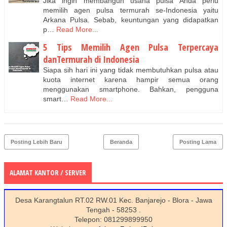
Jika ingin membangun usaha pulsa Anda perlu
memilih agen pulsa termurah se-Indonesia yaitu
Arkana Pulsa. Sebab, keuntungan yang didapatkan
p…
Read More...
5 Tips Memilih Agen Pulsa Terpercaya
danTermurah di Indonesia
Siapa sih hari ini yang tidak membutuhkan pulsa atau
kuota internet karena hampir semua orang
menggunakan smartphone. Bahkan, pengguna
smart…
Read More...
Posting Lebih Baru
Beranda
Posting Lama
ALAMAT KANTOR / SERVER
Desa Karangtalun RT.02 RW.01 Kec. Banjarejo - Blora - Jawa
Tengah - 58253 .
Telepon: 081299899950