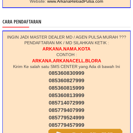
Website:
www.ArkanaReloadPulsa.com
CARA PENDAFTARAN
INGIN JADI MASTER DEALER MD / AGEN PULSA MURAH ???
PENDAFTARAN MK / MD SILAHKAN KETIK :
ARKANA.NAMA.KOTA
CONTOH :
ARKANA.ARKANACELL.BLORA
Kirim Ke salah satu SMS CENTER yang Ada di bawah Ini
085360830999
085360827999
085360815999
085360813999
085714072999
085779407999
085779524999
085779457999