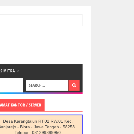
AS MITRA
LAMAT KANTOR / SERVER
Desa Karangtalun RT.02 RW.01 Kec.
Banjarejo - Blora - Jawa Tengah - 58253 .
Telepon: 081299899950