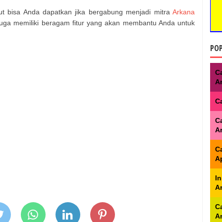
ut bisa Anda dapatkan jika bergabung menjadi mitra
Arkana
 juga memiliki beragam fitur yang akan membantu Anda untuk
POP
C
A
C
C
A
C
Ap
I
A
C
A