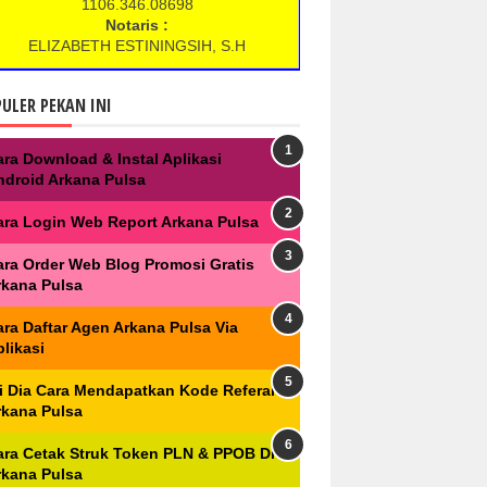
1106.346.08698
Notaris :
ELIZABETH ESTININGSIH, S.H
ULER PEKAN INI
ara Download & Instal Aplikasi
ndroid Arkana Pulsa
ara Login Web Report Arkana Pulsa
ara Order Web Blog Promosi Gratis
rkana Pulsa
ara Daftar Agen Arkana Pulsa Via
likasi
ni Dia Cara Mendapatkan Kode Referal
rkana Pulsa
ara Cetak Struk Token PLN & PPOB Di
rkana Pulsa