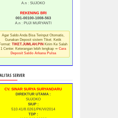
A.n : SUJOKO
REKENING BRI
001-00100-1008-563
A.n : PUJI MURYANTI
Agar Saldo Anda Bisa Terinput Otomatis,
Gunakan Deposit sistem Tiket. Ketik
Format:
TIKET.JUMLAH.PIN
Kirim Ke Salah
1 Center. Keterangan lebih lengkap ⇒
Cara
Deposit Saldo Arkana Pulsa
ALITAS SERVER
CV. SINAR SURYA SURYANDARU
DIREKTUR UTAMA :
SUJOKO
SIUP :
510.41/8.0261/PK/VI/2014
TDP :