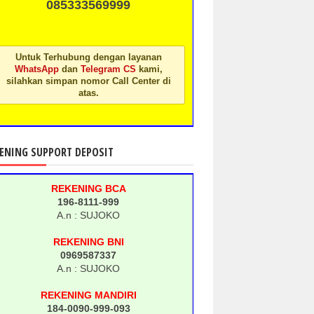
085333569999
Untuk Terhubung dengan layanan
WhatsApp
dan
Telegram CS
kami,
silahkan simpan nomor Call Center di
atas.
ENING SUPPORT DEPOSIT
REKENING BCA
196-8111-999
A.n : SUJOKO
REKENING BNI
0969587337
A.n : SUJOKO
REKENING MANDIRI
184-0090-999-093