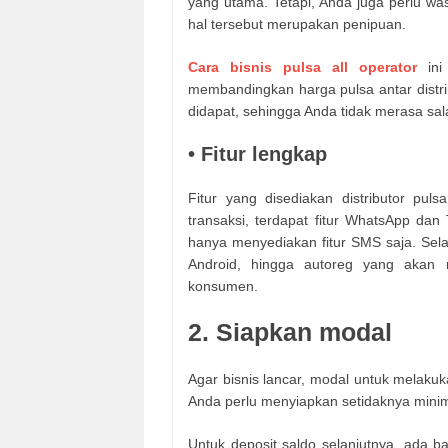
yang utama. Tetapi, Anda juga perlu was
hal tersebut merupakan penipuan.
Cara bisnis pulsa all operator
ini 
membandingkan harga pulsa antar distrib
didapat, sehingga Anda tidak merasa sala
• Fitur lengkap
Fitur yang disediakan distributor pul
transaksi, terdapat fitur WhatsApp da
hanya menyediakan fitur SMS saja. Selain 
Android, hingga autoreg yang aka
konsumen.
2. Siapkan modal
Agar bisnis lancar, modal untuk melakuk
Anda perlu menyiapkan setidaknya minim
Untuk deposit saldo selanjutnya, ada 