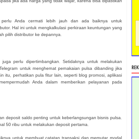
pada jika ada harga yang tidak wajar, karena bisa dipastikan
perlu Anda cermati lebih jauh dan ada baiknya untuk
utor. Hal ini untuk mengkalkulasi perkiraan keuntungan yang
h pilih distributor ke depannya.
sa juga perlu dipertimbangkan. Setidaknya untuk melakukan
REK
n Telegram untuk menghemat pemakaian pulsa dibanding jika
itu, perhatikan pula fitur lain, seperti blog promosi, aplikasi
n mempermudah Anda dalam memberikan pelayanan pada
an deposit saldo penting untuk keberlangsungan bisnis pulsa.
al 50 ribu untuk melakukan deposit pertama.
baiknya untuk membuat catatan transaksi dan memutar modal