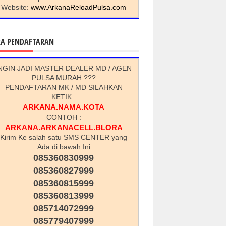
Website:
www.ArkanaReloadPulsa.com
RA PENDAFTARAN
NGIN JADI MASTER DEALER MD / AGEN
PULSA MURAH ???
PENDAFTARAN MK / MD SILAHKAN
KETIK :
ARKANA.NAMA.KOTA
CONTOH :
ARKANA.ARKANACELL.BLORA
Kirim Ke salah satu SMS CENTER yang
Ada di bawah Ini
085360830999
085360827999
085360815999
085360813999
085714072999
085779407999